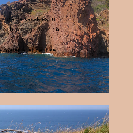
iture, le kayak est un
de et bronzage dans un
e matériel et peut se