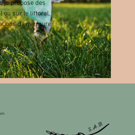
t, je propose des
u sur le littoral.
ations d'envergure
ps voulu.
com