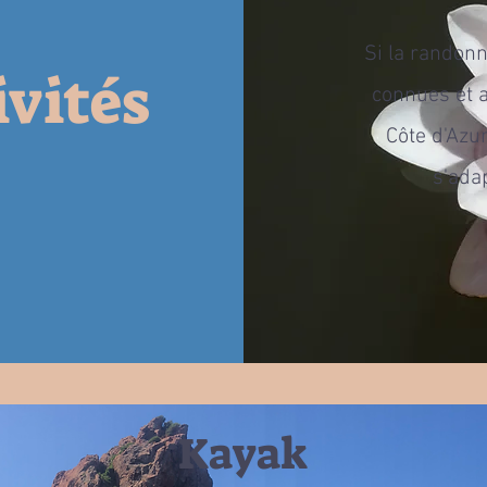
Si la randonn
ivités
connues et a
Côte d'Azur
s'ada
Kayak