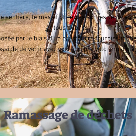
 sentiers, le massif offre des sorties vélos acc
et tous publics.
posée par le biais d'un prestataire fournissant de
sible de venir avec votre propre vélo (musculai
Ramassage de déchets