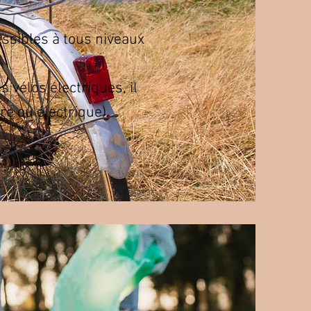
essibles à tous niveaux
s vélos électriques, il
re ou électrique).