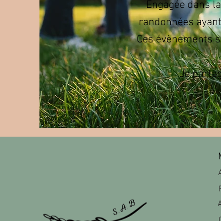
Engagée dans la 
randonnées ayant 
Ces évènements so
Je parta