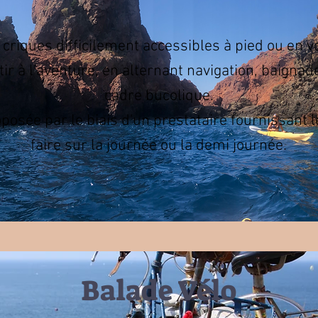
 criques difficilement accessibles à pied ou en vo
ir à l'aventure, en alternant navigation, baigna
cadre bucolique.
oposée par le biais d'un prestataire fournissant l
faire sur la journée ou la demi journée.
Balade Vélo