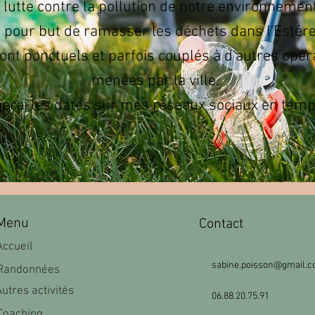
lutte contre la pollution de notre environnemen
pour but de ramasser les déchets dans l'Estérel o
nt ponctuels et parfois couplés à d'autres opér
menées par la ville.
gerai les dates sur mes réseaux sociaux en tem
Men
u
Contact
Accueil
sabine.poisson@gmail.
Randonnées
Autres activités
06.88.20.75.91
Coaching